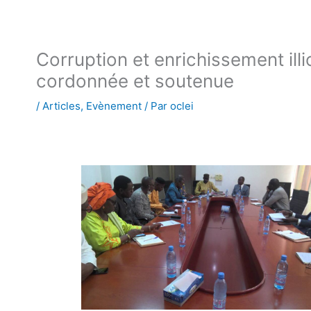
Corruption et enrichissement illi
cordonnée et soutenue
/
Articles
,
Evènement
/ Par
oclei