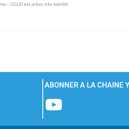
ême – OCLEI est prévu très bientôt.
ABONNER A LA CHAINE 
Y
o