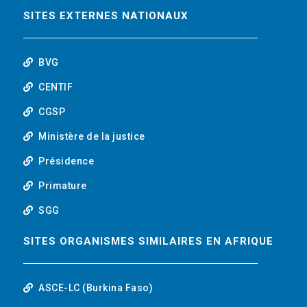
o
r
i
t
SITES EXTERNES NATIONAUX
k
n
u
BVG
b
CENTIF
CGSP
e
Ministère de la justice
Présidence
Primature
SGG
SITES ORGANISMES SIMILAIRES EN AFRIQUE
ASCE-LC (Burkina Faso)