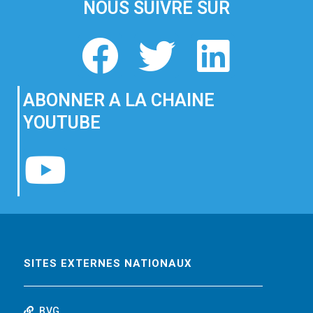
NOUS SUIVRE SUR
F
T
L
a
w
i
ABONNER A LA CHAINE
c
i
n
YOUTUBE
e
t
k
Y
b
t
e
o
o
e
d
u
o
r
i
t
SITES EXTERNES NATIONAUX
k
n
BVG