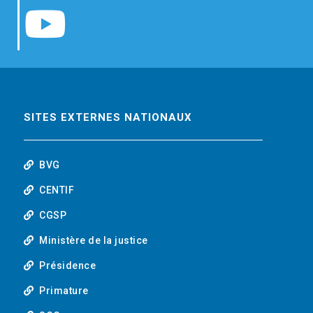
e
t
k
Y
b
t
e
o
o
e
d
u
o
r
i
t
SITES EXTERNES NATIONAUX
k
n
u
BVG
b
CENTIF
CGSP
e
Ministère de la justice
Présidence
Primature