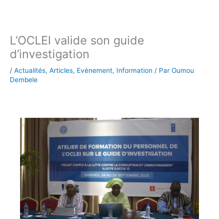
L’OCLEI valide son guide
d’investigation
/
Actualités
,
Articles
,
Evènement
,
Information
/ Par
Oumou
Dembele