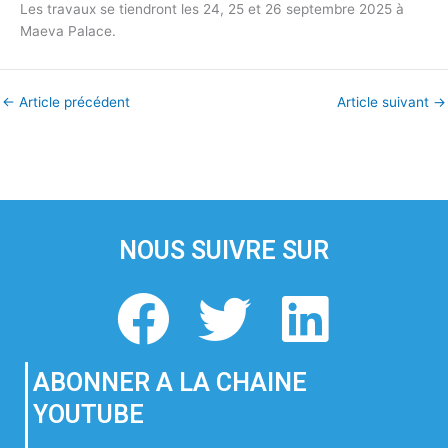
Les travaux se tiendront les 24, 25 et 26 septembre 2025 à
Maeva Palace.
←
Article précédent
Article suivant
→
NOUS SUIVRE SUR
F
T
L
a
w
i
ABONNER A LA CHAINE
c
i
n
YOUTUBE