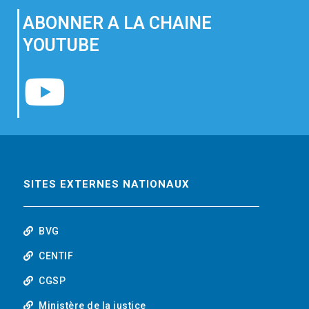
a
w
i
ABONNER A LA CHAINE
c
i
n
YOUTUBE
e
t
k
Y
b
t
e
o
o
e
d
u
o
r
i
t
SITES EXTERNES NATIONAUX
k
n
u
BVG
b
CENTIF
CGSP
e
Ministère de la justice