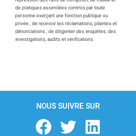
de pratiques assimilées commis par toute
personne exerçant une fonction publique ou
privée ; de recevoir les réclamations, plaintes et
dénonciations ; de diligenter des enquêtes, des
investigations, audits et vérifications.
NOUS SUIVRE SUR
F
T
L