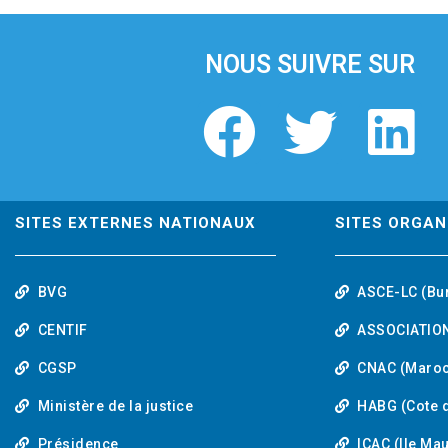
i
o
u
NOUS SUIVRE SUR
s
F
T
L
a
w
i
c
i
n
SITES EXTERNES NATIONAUX
SITES ORGAN
e
t
k
BVG
ASCE-LC (Bu
b
t
e
CENTIF
ASSOCIATION
o
e
d
CGSP
CNAC (Maroc
Ministère de la justice
HABG (Cote d
o
r
i
Présidence
ICAC (Ile Ma