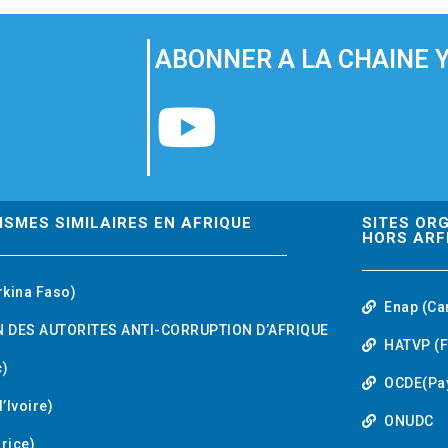
ABONNER A LA CHAINE 
Y
o
u
ISMES SIMILAIRES EN AFRIQUE
SITES OR
HORS ARF
t
rkina Faso)
Enap (Ca
u
 DES AUTORITES ANTI-CORRUPTION D’AFRIQUE
HATVP (F
b
)
OCDE(Pa
’Ivoire)
e
ONUDC
urice)