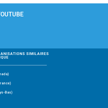
YOUTUBE
GANISATIONS SIMILAIRES
IQUE
nada)
rance)
ys-Bas)