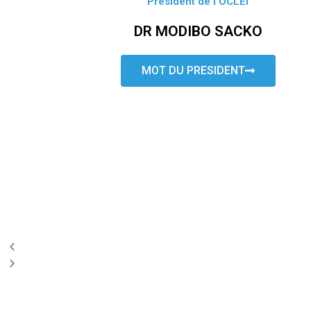
Président de l’OCLEI
DR MODIBO SACKO
MOT DU PRESIDENT
P
N
r
e
e
x
v
t