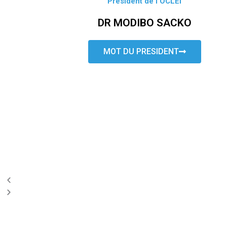
Président de l’OCLEI
DR MODIBO SACKO
MOT DU PRESIDENT
P
N
r
e
e
x
v
t