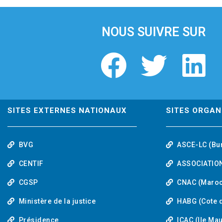
i
o
u
NOUS SUIVRE SUR
s
F
T
L
a
w
i
c
i
n
SITES EXTERNES NATIONAUX
SITES ORGAN
e
t
k
BVG
ASCE-LC (Bu
b
t
e
CENTIF
ASSOCIATION
o
e
d
CGSP
CNAC (Maroc
Ministère de la justice
HABG (Cote d
o
r
i
Présidence
ICAC (Ile Ma