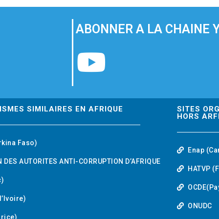
ABONNER A LA CHAINE 
Y
o
u
ISMES SIMILAIRES EN AFRIQUE
SITES OR
HORS ARF
t
rkina Faso)
Enap (Ca
u
 DES AUTORITES ANTI-CORRUPTION D’AFRIQUE
HATVP (F
b
)
OCDE(Pa
’Ivoire)
e
ONUDC
urice)