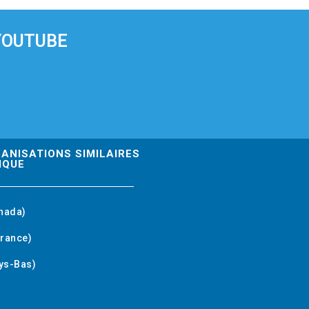
YOUTUBE
GANISATIONS SIMILAIRES
IQUE
nada)
rance)
ys-Bas)