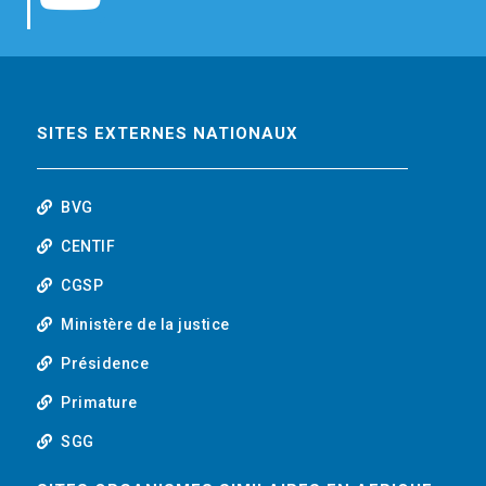
b
t
e
o
o
e
d
u
o
r
i
t
SITES EXTERNES NATIONAUX
k
n
u
BVG
b
CENTIF
CGSP
e
Ministère de la justice
Présidence
Primature
SGG