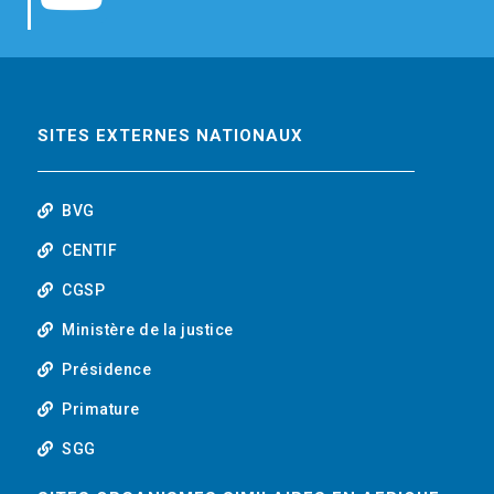
b
t
e
o
o
e
d
u
o
r
i
t
SITES EXTERNES NATIONAUX
k
n
u
BVG
b
CENTIF
CGSP
e
Ministère de la justice
Présidence
Primature
SGG