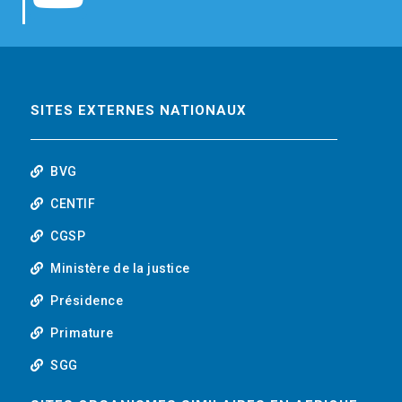
b
t
e
o
o
e
d
u
o
r
i
t
SITES EXTERNES NATIONAUX
k
n
u
BVG
b
CENTIF
CGSP
e
Ministère de la justice
Présidence
Primature
SGG