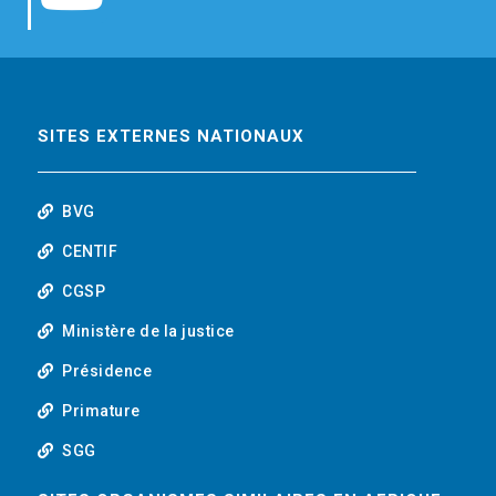
b
t
e
o
o
e
d
u
o
r
i
t
SITES EXTERNES NATIONAUX
k
n
u
BVG
b
CENTIF
CGSP
e
Ministère de la justice
Présidence
Primature
SGG