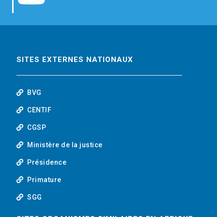
b
t
e
o
o
e
d
u
o
r
i
t
SITES EXTERNES NATIONAUX
k
n
u
BVG
b
CENTIF
CGSP
e
Ministère de la justice
Présidence
Primature
SGG