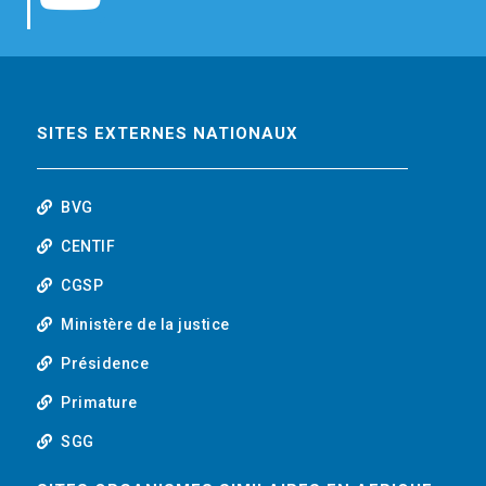
b
t
e
o
o
e
d
u
o
r
i
t
SITES EXTERNES NATIONAUX
k
n
u
BVG
b
CENTIF
CGSP
e
Ministère de la justice
Présidence
Primature
SGG