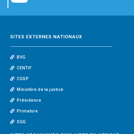
b
t
e
o
o
e
d
u
o
r
i
t
SITES EXTERNES NATIONAUX
k
n
u
BVG
b
CENTIF
CGSP
e
Ministère de la justice
Présidence
Primature
SGG