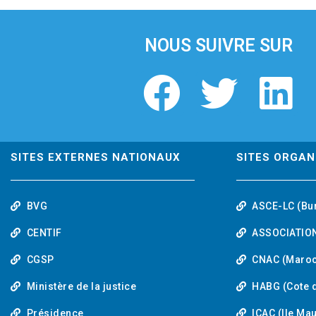
i
o
u
NOUS SUIVRE SUR
s
F
T
L
a
w
i
c
i
n
SITES EXTERNES NATIONAUX
SITES ORGAN
e
t
k
BVG
ASCE-LC (Bu
b
t
e
CENTIF
ASSOCIATION
o
e
d
CGSP
CNAC (Maroc
Ministère de la justice
HABG (Cote d
o
r
i
Présidence
ICAC (Ile Ma