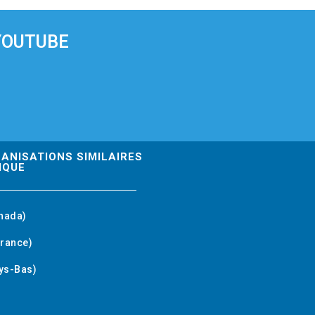
YOUTUBE
GANISATIONS SIMILAIRES
IQUE
nada)
rance)
ys-Bas)