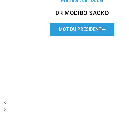
Président de l’OCLEI
DR MODIBO SACKO
MOT DU PRESIDENT
P
N
r
e
e
x
v
t