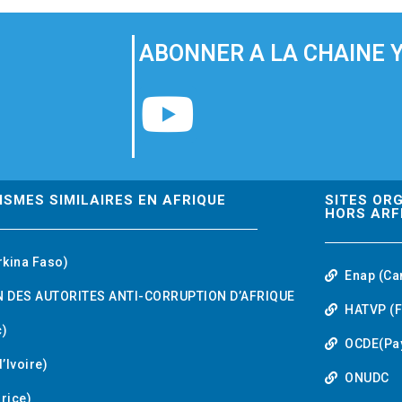
ABONNER A LA CHAINE 
Y
o
u
ISMES SIMILAIRES EN AFRIQUE
SITES OR
HORS ARF
t
rkina Faso)
Enap (Ca
u
 DES AUTORITES ANTI-CORRUPTION D’AFRIQUE
HATVP (F
b
)
OCDE(Pa
’Ivoire)
e
ONUDC
urice)