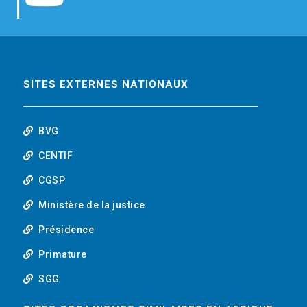
b
t
e
o
o
e
d
u
o
r
i
t
SITES EXTERNES NATIONAUX
k
n
u
BVG
b
CENTIF
CGSP
e
Ministère de la justice
Présidence
Primature
SGG