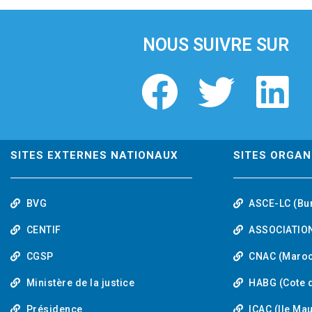
i
o
u
NOUS SUIVRE SUR
s
F
T
L
a
w
i
c
i
n
SITES EXTERNES NATIONAUX
SITES ORGAN
e
t
k
BVG
ASCE-LC (Bu
b
t
e
CENTIF
ASSOCIATION
o
e
d
CGSP
CNAC (Maroc
Ministère de la justice
HABG (Cote d
o
r
i
Présidence
ICAC (Ile Ma