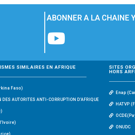
ABONNER A LA CHAINE 
Y
o
u
ISMES SIMILAIRES EN AFRIQUE
SITES OR
HORS ARF
t
rkina Faso)
Enap (Ca
u
 DES AUTORITES ANTI-CORRUPTION D’AFRIQUE
HATVP (F
b
)
OCDE(Pa
’Ivoire)
e
ONUDC
urice)