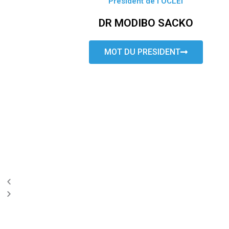
Président de l’OCLEI
DR MODIBO SACKO
MOT DU PRESIDENT
P
N
r
e
e
x
v
t