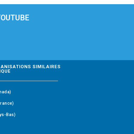
YOUTUBE
GANISATIONS SIMILAIRES
IQUE
nada)
rance)
ys-Bas)