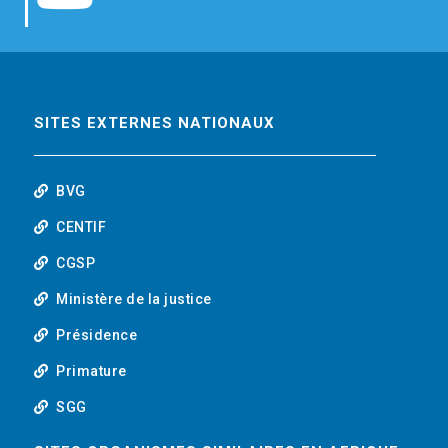
b
t
e
o
o
e
d
u
o
r
i
t
SITES EXTERNES NATIONAUX
k
n
u
BVG
b
CENTIF
CGSP
e
Ministère de la justice
Présidence
Primature
SGG